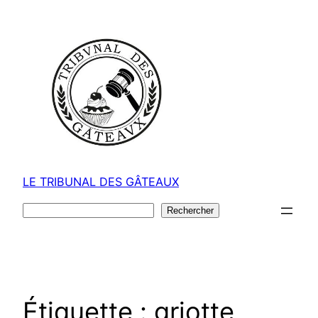
Aller
au
contenu
LE TRIBUNAL DES GÂTEAUX
Rechercher
Rechercher
Étiquette :
griotte