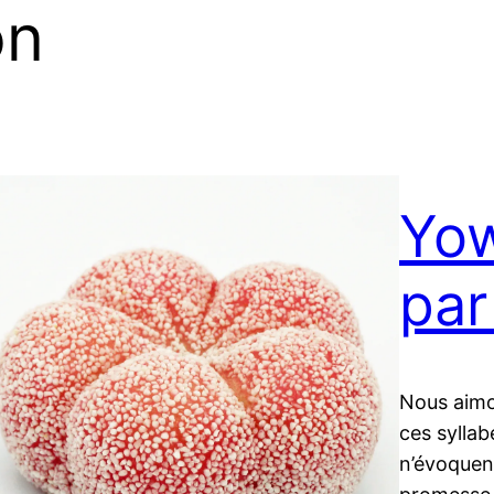
on
Yow
par
Nous aimo
ces syllab
n’évoquent