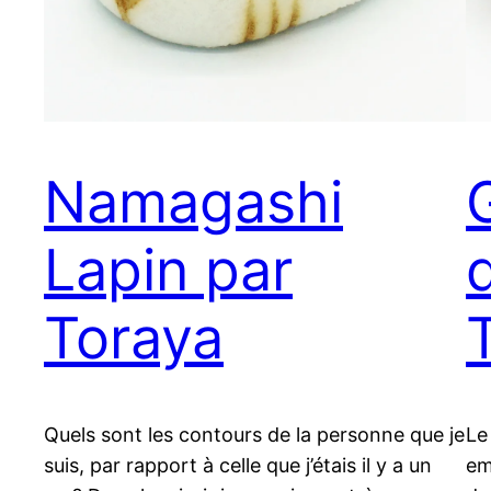
Namagashi
Lapin par
Toraya
Quels sont les contours de la personne que je
Le
suis, par rapport à celle que j’étais il y a un
em