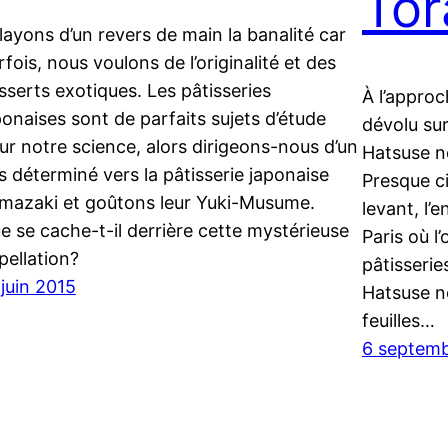
Tor
layons d’un revers de main la banalité car
rfois, nous voulons de l’originalité et des
sserts exotiques. Les pâtisseries
À l’approc
ponaises sont de parfaits sujets d’étude
dévolu sur
ur notre science, alors dirigeons-nous d’un
Hatsuse no
s déterminé vers la pâtisserie japonaise
Presque ci
mazaki et goûtons leur Yuki-Musume.
levant, l’
e se cache-t-il derrière cette mystérieuse
Paris où l
pellation?
pâtisserie
 juin 2015
Hatsuse n
feuilles…
6 septem