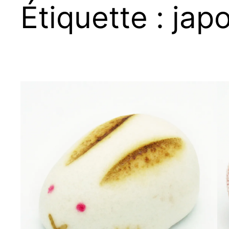
Étiquette :
jap