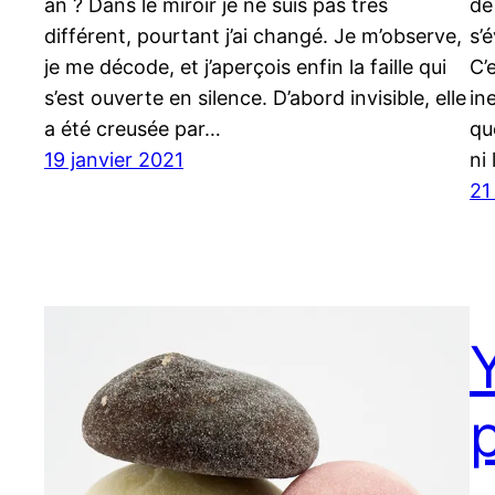
an ? Dans le miroir je ne suis pas très
de
différent, pourtant j’ai changé. Je m’observe,
s’
je me décode, et j’aperçois enfin la faille qui
C’
s’est ouverte en silence. D’abord invisible, elle
in
a été creusée par…
qu
19 janvier 2021
ni 
21