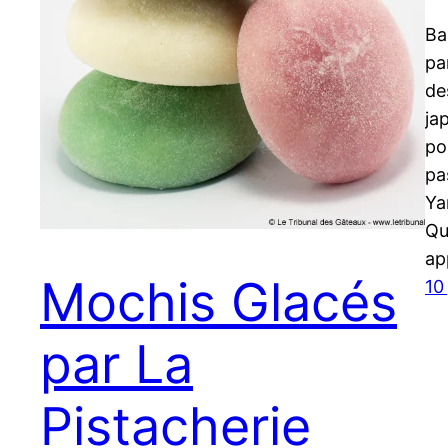
Ba
pa
de
ja
po
pa
Ya
Qu
ap
Mochis Glacés
10
par La
Pistacherie