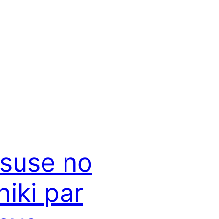
suse no
hiki par