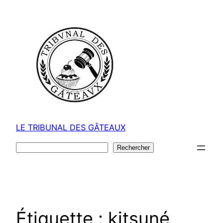
Aller
au
contenu
LE TRIBUNAL DES GÂTEAUX
Rechercher
Rechercher
Étiquette :
kitsuné