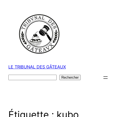
Aller
au
contenu
LE TRIBUNAL DES GÂTEAUX
Rechercher
Rechercher
Étiquette :
kubo