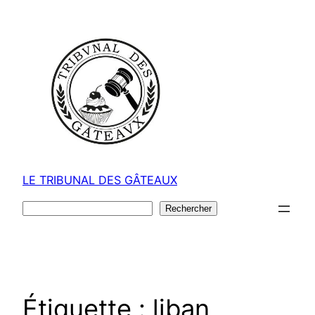
Aller
au
contenu
LE TRIBUNAL DES GÂTEAUX
Rechercher
Rechercher
Étiquette :
liban