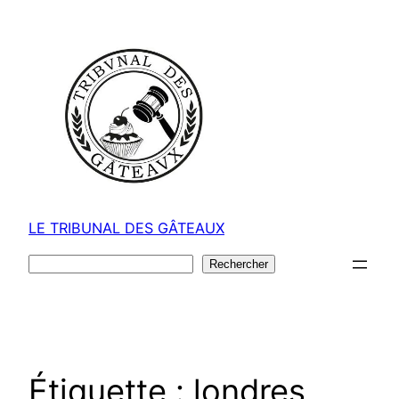
Aller
au
contenu
LE TRIBUNAL DES GÂTEAUX
Rechercher
Rechercher
Étiquette :
londres