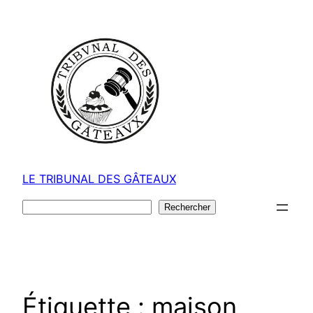
Aller
au
contenu
LE TRIBUNAL DES GÂTEAUX
Rechercher
Rechercher
Étiquette :
maison