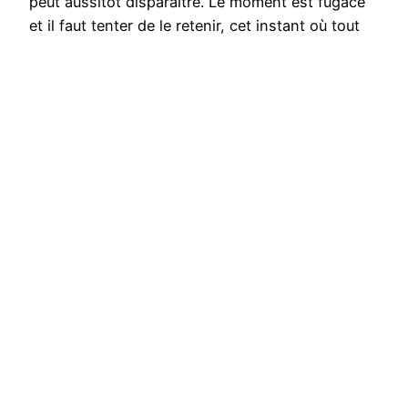
peut aussitôt disparaître. Le moment est fugace
et il faut tenter de le retenir, cet instant où tout
notre être entre en résonance avec…
18 décembre 2018