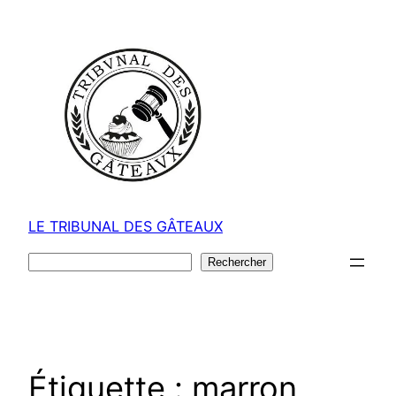
Aller
au
contenu
LE TRIBUNAL DES GÂTEAUX
Rechercher
Rechercher
Étiquette :
marron