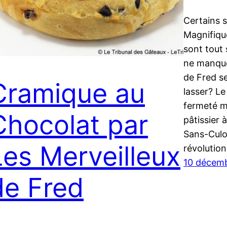
Certains s
Magnifiqu
sont tout 
ne manque
de Fred se
Cramique au
lasser? Le
fermeté mi
Chocolat par
pâtissier 
Sans-Culot
Les Merveilleux
révolution
10 décem
de Fred