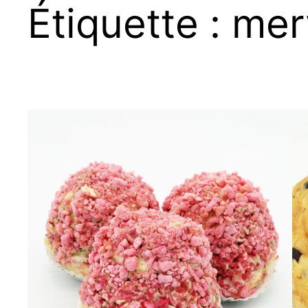
Étiquette :
merv