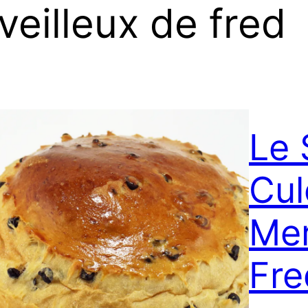
eilleux de fred
Le 
Cul
Mer
Fre