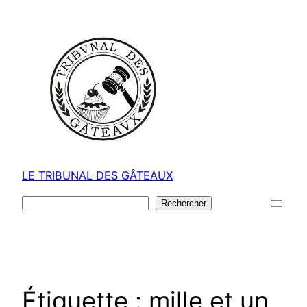
Aller
au
contenu
LE TRIBUNAL DES GÂTEAUX
Rechercher
Rechercher
Étiquette :
mille et un