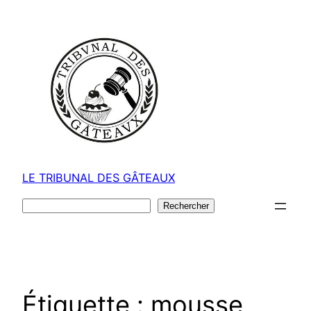
Aller
au
contenu
LE TRIBUNAL DES GÂTEAUX
Rechercher
Rechercher
Étiquette :
mousse