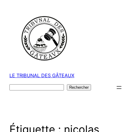
Aller
au
contenu
LE TRIBUNAL DES GÂTEAUX
Rechercher
Rechercher
Étiquette :
nicolas