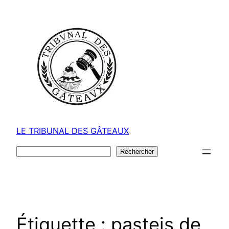
Aller
au
contenu
LE TRIBUNAL DES GÂTEAUX
Rechercher
Rechercher
Étiquette :
pasteis de