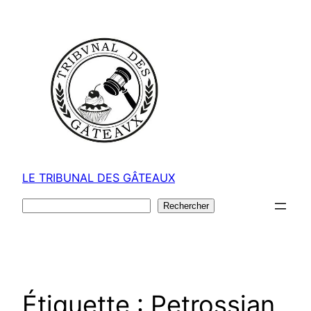
Aller
au
contenu
LE TRIBUNAL DES GÂTEAUX
Rechercher
Rechercher
Étiquette :
Petrossian