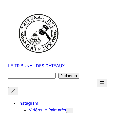
Aller
au
contenu
LE TRIBUNAL DES GÂTEAUX
Rechercher
Rechercher
Instagram
Vidéos
Le Palmarès