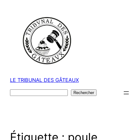
Aller
au
contenu
LE TRIBUNAL DES GÂTEAUX
Rechercher
Rechercher
Étiquette :
poule