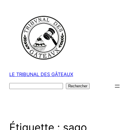
Aller
au
contenu
LE TRIBUNAL DES GÂTEAUX
Rechercher
Rechercher
Étiquette :
sago