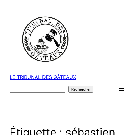
Aller
au
contenu
LE TRIBUNAL DES GÂTEAUX
Rechercher
Rechercher
Étiquette :
sébastien