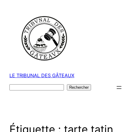
Aller
au
contenu
LE TRIBUNAL DES GÂTEAUX
Rechercher
Rechercher
Étiquette :
tarte tatin