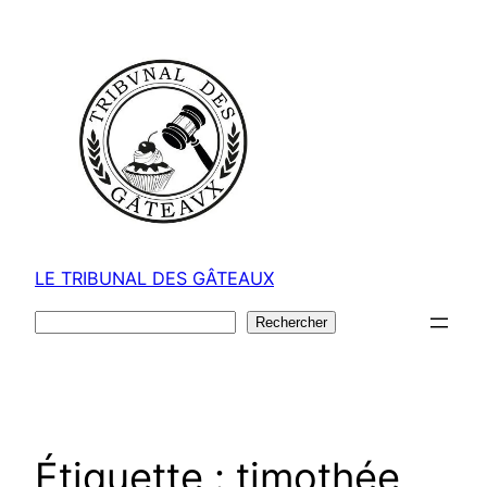
Aller
au
contenu
LE TRIBUNAL DES GÂTEAUX
Rechercher
Rechercher
Étiquette :
timothée