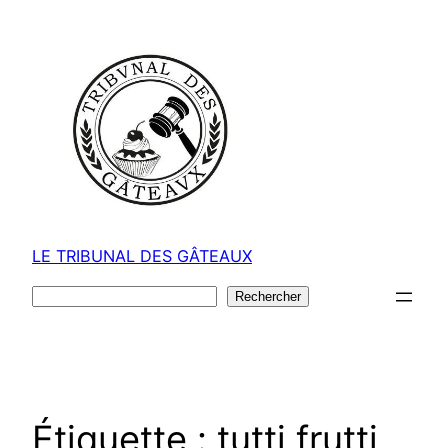
Aller
au
contenu
LE TRIBUNAL DES GÂTEAUX
Rechercher
Rechercher
Étiquette :
tutti frutti