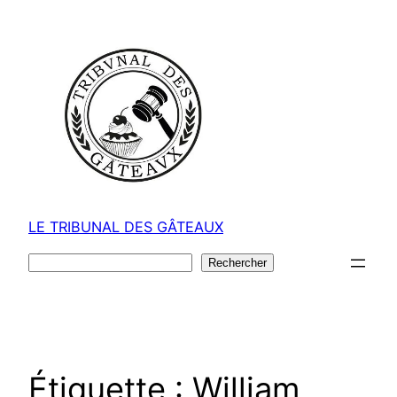
Aller
au
contenu
LE TRIBUNAL DES GÂTEAUX
Rechercher
Rechercher
Étiquette :
William