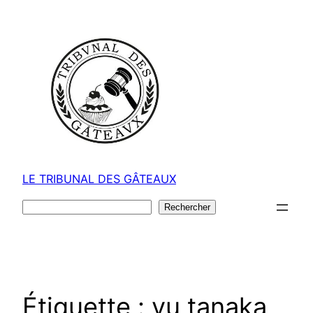
Aller
au
contenu
LE TRIBUNAL DES GÂTEAUX
Rechercher
Rechercher
Étiquette :
yu tanaka