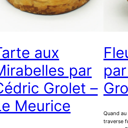
Tarte aux
Fle
Mirabelles par
par
Cédric Grolet –
Gro
Le Meurice
Quand au 
traverse f