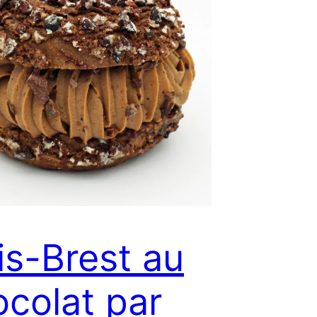
is-Brest au
colat par