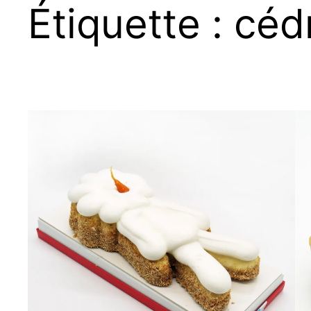
Étiquette :
cédr