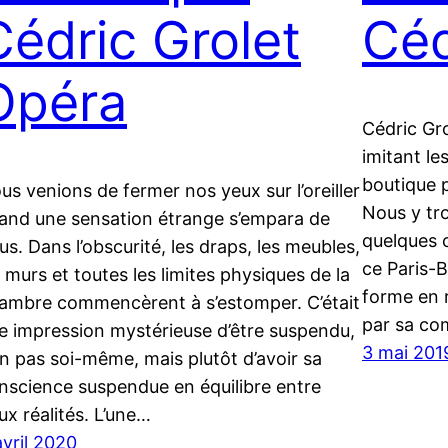
Cédric Grolet
Céd
Opéra
Cédric Gro
imitant les
boutique p
us venions de fermer nos yeux sur l’oreiller
Nous y tr
and une sensation étrange s’empara de
quelques 
us. Dans l’obscurité, les draps, les meubles,
ce Paris-B
s murs et toutes les limites physiques de la
forme en r
ambre commencèrent à s’estomper. C’était
par sa co
e impression mystérieuse d’être suspendu,
3 mai 201
n pas soi-même, mais plutôt d’avoir sa
nscience suspendue en équilibre entre
ux réalités. L’une…
avril 2020