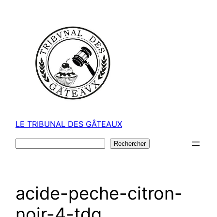
Aller
au
contenu
LE TRIBUNAL DES GÂTEAUX
Rechercher
Rechercher
acide-peche-citron-
noir-4-tdg