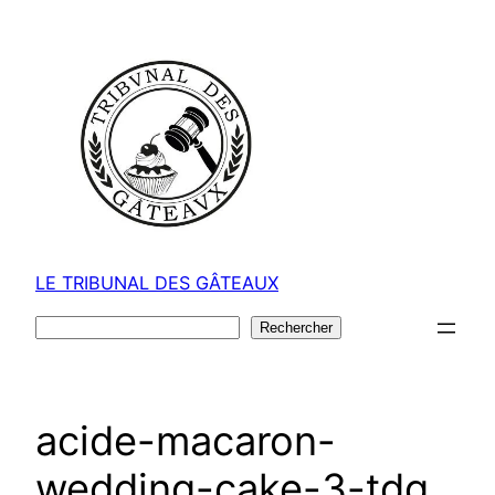
Aller
au
contenu
LE TRIBUNAL DES GÂTEAUX
Rechercher
Rechercher
acide-macaron-
wedding-cake-3-tdg