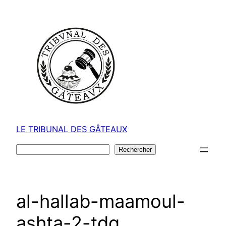
Aller
au
contenu
LE TRIBUNAL DES GÂTEAUX
Rechercher
Rechercher
al-hallab-maamoul-
ashta-2-tdg