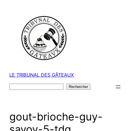
Aller
au
contenu
LE TRIBUNAL DES GÂTEAUX
Rechercher
Rechercher
gout-brioche-guy-
savoy-5-tdg