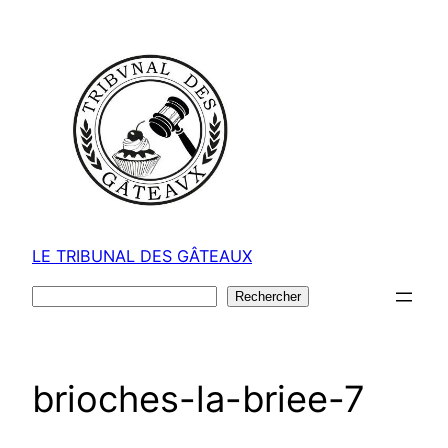
Aller
au
contenu
LE TRIBUNAL DES GÂTEAUX
Rechercher
Rechercher
brioches-la-briee-7