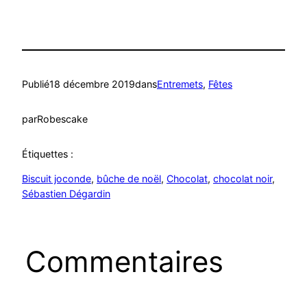
Publié
18 décembre 2019
dans
Entremets
, 
Fêtes
par
Robescake
Étiquettes :
Biscuit joconde
, 
bûche de noël
, 
Chocolat
, 
chocolat noir
, 
Sébastien Dégardin
Commentaires