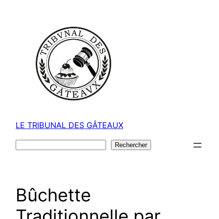
Aller
au
contenu
LE TRIBUNAL DES GÂTEAUX
Rechercher
Rechercher
Bûchette
Traditionnelle par