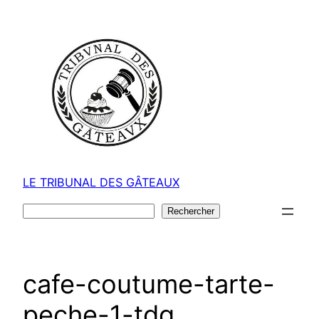
Aller
au
contenu
LE TRIBUNAL DES GÂTEAUX
Rechercher
Rechercher
cafe-coutume-tarte-
peche-1-tdg