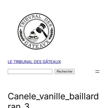
Aller
au
contenu
LE TRIBUNAL DES GÂTEAUX
Rechercher
Rechercher
Canele_vanille_baillard
ran_3