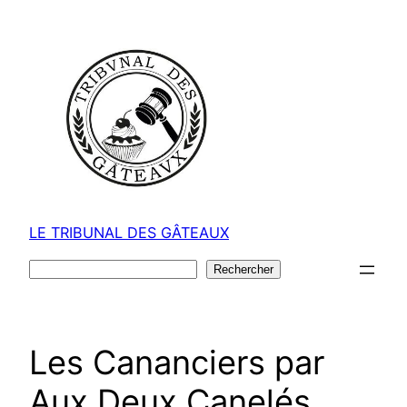
Aller
au
contenu
LE TRIBUNAL DES GÂTEAUX
Rechercher
Rechercher
Les Cananciers par
Aux Deux Canelés