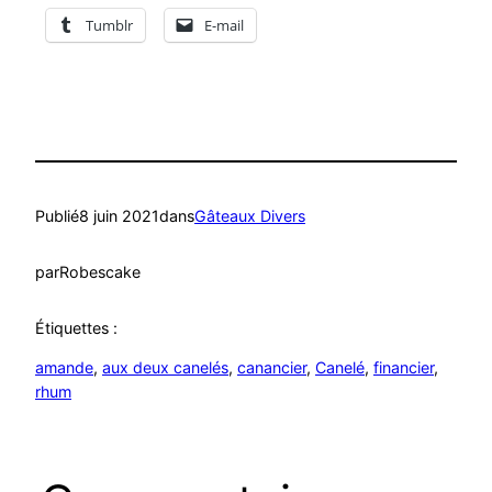
Tumblr
E-mail
Publié
8 juin 2021
dans
Gâteaux Divers
par
Robescake
Étiquettes :
amande
, 
aux deux canelés
, 
canancier
, 
Canelé
, 
financier
, 
rhum