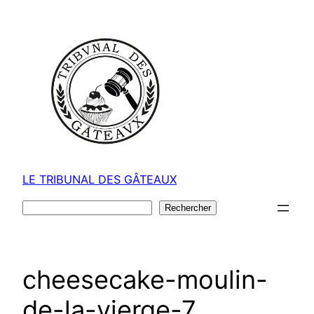
Aller
au
contenu
LE TRIBUNAL DES GÂTEAUX
Rechercher
Rechercher
cheesecake-moulin-
de-la-vierge-7