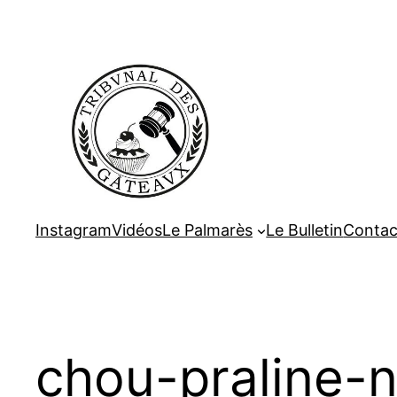
Aller
au
contenu
Instagram
Vidéos
Le Palmarès
Le Bulletin
Contac
chou-praline-n