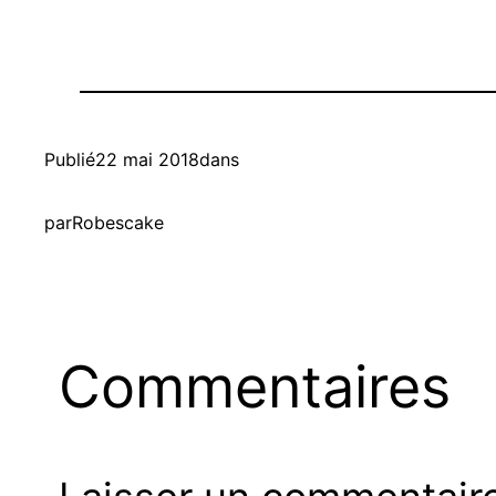
Publié
22 mai 2018
dans
par
Robescake
Commentaires