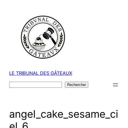
Aller
au
contenu
LE TRIBUNAL DES GÂTEAUX
Rechercher
Rechercher
angel_cake_sesame_ci
el_6