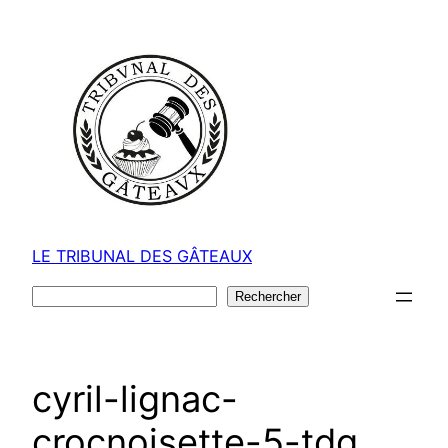
Aller
au
contenu
LE TRIBUNAL DES GÂTEAUX
Rechercher
Rechercher
cyril-lignac-
crocnoisette-5-tdg