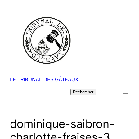
Aller
au
contenu
LE TRIBUNAL DES GÂTEAUX
Rechercher
Rechercher
dominique-saibron-
charlotte-fraises-3