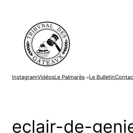
Aller
au
contenu
Instagram
Vidéos
Le Palmarès
Le Bulletin
Contac
eclair-de-geni