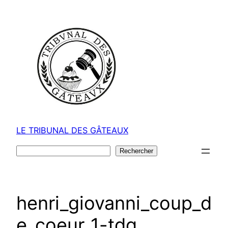
Aller
au
contenu
LE TRIBUNAL DES GÂTEAUX
Rechercher
Rechercher
henri_giovanni_coup_d
e_coeur_1-tdg