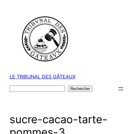
Aller
au
contenu
LE TRIBUNAL DES GÂTEAUX
Rechercher
Rechercher
sucre-cacao-tarte-
pommes-3