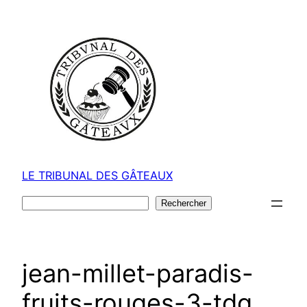
Aller
au
contenu
LE TRIBUNAL DES GÂTEAUX
Rechercher
Rechercher
jean-millet-paradis-
fruits-rouges-3-tdg