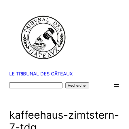
Aller
au
contenu
LE TRIBUNAL DES GÂTEAUX
Rechercher
Rechercher
kaffeehaus-zimtstern-
7-tdg