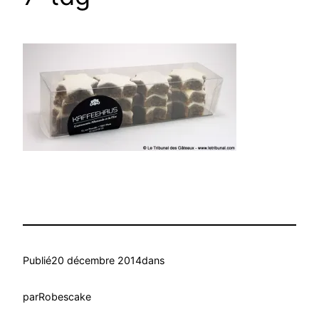
Publié
20 décembre 2014
dans
par
Robescake