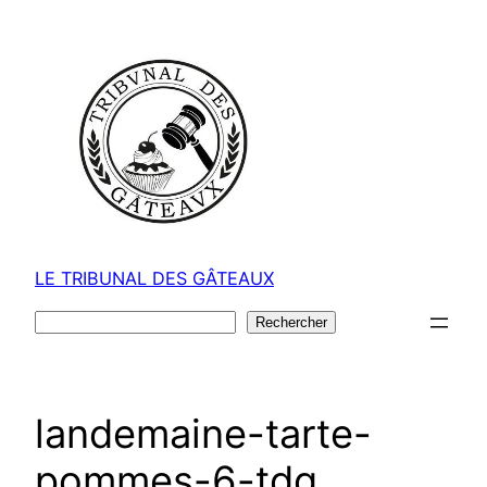
Aller
au
contenu
LE TRIBUNAL DES GÂTEAUX
Rechercher
Rechercher
landemaine-tarte-
pommes-6-tdg