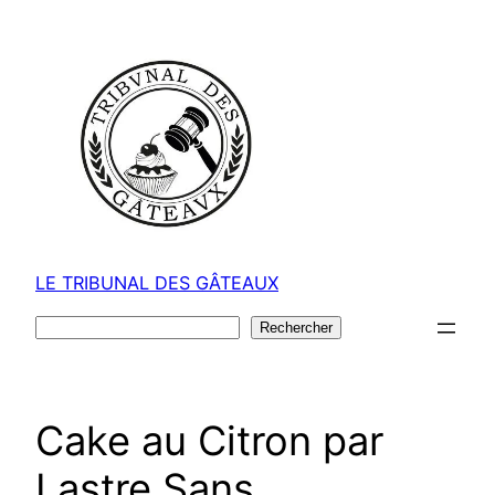
Aller
au
contenu
LE TRIBUNAL DES GÂTEAUX
Rechercher
Rechercher
Cake au Citron par
Lastre Sans