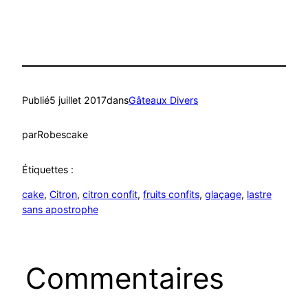
Publié
5 juillet 2017
dans
Gâteaux Divers
par
Robescake
Étiquettes :
cake
, 
Citron
, 
citron confit
, 
fruits confits
, 
glaçage
, 
lastre
sans apostrophe
Commentaires