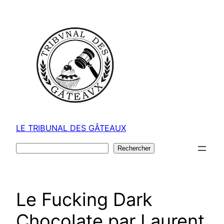
Aller
au
contenu
LE TRIBUNAL DES GÂTEAUX
Rechercher
Rechercher
Le Fucking Dark
Chocolate par Laurent