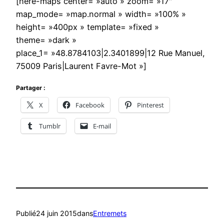
[here-maps center= »auto » zoom= »17″
map_mode= »map.normal » width= »100% »
height= »400px » template= »fixed »
theme= »dark »
place_1= »48.8784103|2.3401899|12 Rue Manuel,
75009 Paris|Laurent Favre-Mot »]
Partager :
X
Facebook
Pinterest
Tumblr
E-mail
Publié
24 juin 2015
dans
Entremets