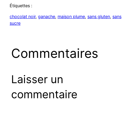
Étiquettes :
chocolat noir
, 
ganache
, 
maison plume
, 
sans gluten
, 
sans
sucre
Commentaires
Laisser un
commentaire