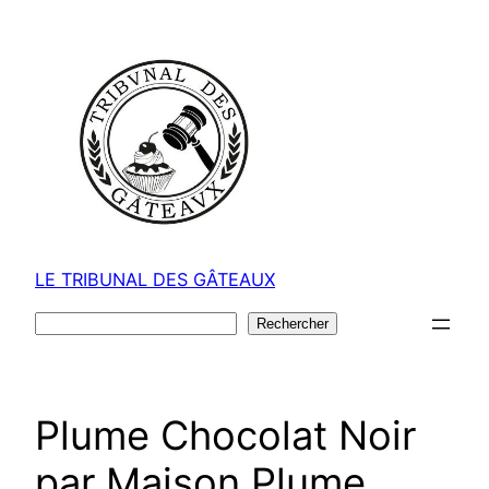
Aller
au
contenu
LE TRIBUNAL DES GÂTEAUX
Rechercher
Rechercher
Plume Chocolat Noir
par Maison Plume