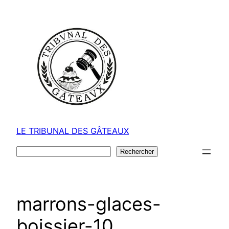
Aller
au
contenu
LE TRIBUNAL DES GÂTEAUX
Rechercher
Rechercher
marrons-glaces-
boissier-10