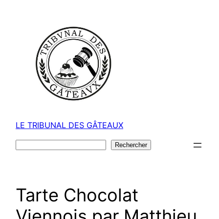
Aller
au
contenu
LE TRIBUNAL DES GÂTEAUX
Rechercher
Rechercher
Tarte Chocolat
Viennois par Matthieu