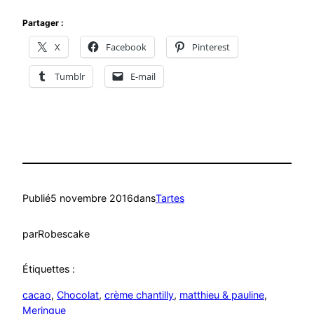
Partager :
X
Facebook
Pinterest
Tumblr
E-mail
Publié
5 novembre 2016
dans
Tartes
par
Robescake
Étiquettes :
cacao
, 
Chocolat
, 
crème chantilly
, 
matthieu & pauline
, 
Meringue