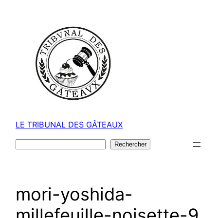
Aller
au
contenu
LE TRIBUNAL DES GÂTEAUX
Rechercher
Rechercher
mori-yoshida-
millefeuille-noisette-9